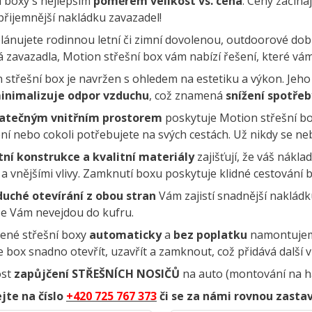
í boxy s nejlepším
poměrem velikost vs. cena
. Ceny
začínaj
í přijemnější nakládku zavazadel!
plánujete rodinnou letní či zimní dovolenou, outdoorové dob
á zavazadla, Motion střešní box vám nabízí řešení, které vá
 střešní box je navržen s ohledem na estetiku a výkon. Jeho
inimalizuje odpor vzduchu
, což znamená
snížení spotřeby
atečným vnitřním prostorem
poskytuje Motion střešní bo
ní nebo cokoli potřebujete na svých cestách. Už nikdy se ne
ní konstrukce a kvalitní materiály
zajišťují, že váš nákl
 a vnějšími vlivy. Zamknutí boxu poskytuje klidné cestování b
uché otevírání z obou stran
Vám zajistí snadnější nakládku
se Vám nevejdou do kufru.
ené střešní boxy
automaticky
a
bez poplatku
namontujem
 box snadno otevřít, uzavřít a zamknout, což přidává další v
st
zapůjčení STŘEŠNÍCH NOSIČŮ
na auto (montování na h
jte na číslo
+420 725 767 373
či se za námi rovnou zastav