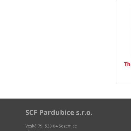
Th
SCF Pardubice s.r.o.
Veská 79, 533 04 Sezemice