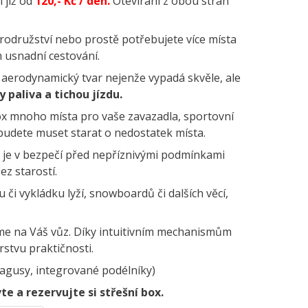
í již od
120,- Kč / den.
Otevírání z obou stran
rodružství nebo prostě potřebujete více místa
m usnadní cestování.
 aerodynamický tvar nejenže vypadá skvěle, ale
 paliva a tichou jízdu.
x mnoho místa pro vaše zavazadla, sportovní
budete muset starat o nedostatek místa.
ad je v bezpečí před nepříznivými podmínkami
ez starostí.
 či vykládku lyží, snowboardů či dalších věcí,
e na Váš vůz. Díky intuitivním mechanismům
rstvu praktičnosti.
agusy, integrované podélníky)
te a rezervujte si střešní box.