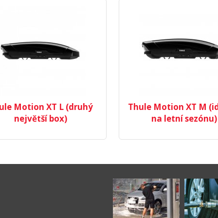
ule Motion XT L (druhý
Thule Motion XT M (i
největší box)
na letní sezónu)