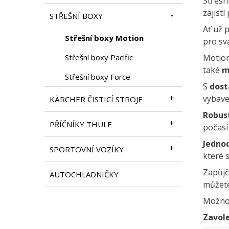
Střešn
zajist
STŘEŠNÍ BOXY
Ať už 
Střešní boxy Motion
pro sv
Střešní boxy Pacific
Motion
také
m
Střešní boxy Force
S
dost
vybave
KÄRCHER ČISTICÍ STROJE
Robust
PŘÍČNÍKY THULE
počasí
Jednod
SPORTOVNÍ VOZÍKY
které 
Zapůjč
AUTOCHLADNIČKY
můžete
Možno
Zavole