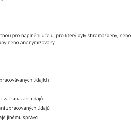
nou pro naplnění účelu, pro který byly shromážděny, nebo
zány nebo anonymizovány.
zpracovávaných údajích
dovat smazání údajů
ení zpracovaných údajů
aje jinému správci