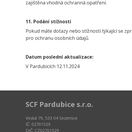
zajištěna vhodná ochranná opatření.
11. Podání stížnosti
Pokud máte dotazy nebo stížnosti týkající se zp
pro ochranu osobních údajů.
Datum poslední aktualizace:
V Pardubicích 12.11.2024
SCF Pardubice s.r.o.
Veská 79, 533 04 Sezemice
IČ: 02701529
DIČ: CZ02701529